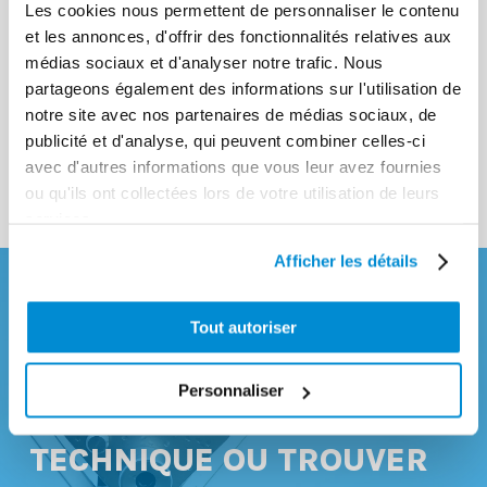
Les cookies nous permettent de personnaliser le contenu
et les annonces, d'offrir des fonctionnalités relatives aux
médias sociaux et d'analyser notre trafic. Nous
Distribution pneumatique
partageons également des informations sur l'utilisation de
pour lave glace et antigel
Pompes à membrane
notre site avec nos partenaires de médias sociaux, de
publicité et d'analyse, qui peuvent combiner celles-ci
(42)
pneumatiques
(52)
avec d'autres informations que vous leur avez fournies
ou qu'ils ont collectées lors de votre utilisation de leurs
services.
Afficher les détails
VOUS SOUHAITEZ NOUS
Tout autoriser
CONTACTER
Personnaliser
POUR UNE QUESTION
TECHNIQUE OU TROUVER