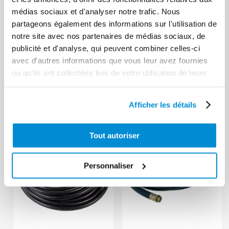
médias sociaux et d'analyser notre trafic. Nous
partageons également des informations sur l'utilisation de
notre site avec nos partenaires de médias sociaux, de
publicité et d'analyse, qui peuvent combiner celles-ci
avec d'autres informations que vous leur avez fournies
ou qu'ils ont collectées lors de votre utilisation de leurs
Flexibles et accessoires
Flexibles et accessoires
services.
air et eau
(8)
haute pression
(10)
Afficher les détails
Tout autoriser
Personnaliser