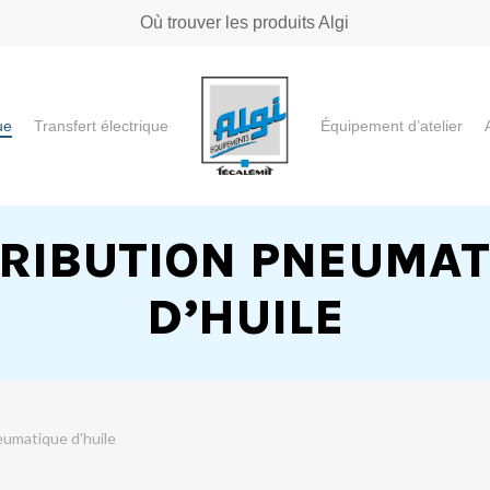
Où trouver les produits Algi
ue
Transfert électrique
Équipement d’atelier
e ou "ESC" pour fermer
TRIBUTION PNEUMAT
D’HUILE
eumatique d’huile