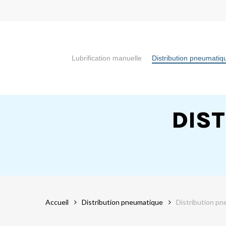
Skip
to
main
content
Lubrification manuelle
Distribution pneumatiq
Appuyez sur la touche "Entrée" pour faire votre recherch
DIS
Accueil
Distribution pneumatique
Distribution pn