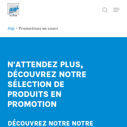
Skip
to
main
Close
content
Menu
Algi
>
Promotions en cours
N'ATTENDEZ
PLUS,
DÉCOUVREZ
NOTRE
SÉLECTION
DE
PRODUITS
EN
PROMOTION
DÉCOUVREZ NOTRE NOTRE