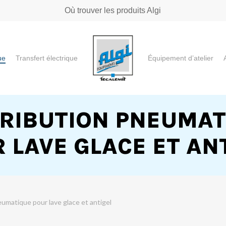
Où trouver les produits Algi
ue
Transfert électrique
Équipement d’atelier
e ou "ESC" pour fermer
TRIBUTION PNEUMAT
 LAVE GLACE ET AN
eumatique pour lave glace et antigel