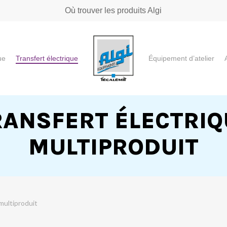
Où trouver les produits Algi
ue
Transfert électrique
Équipement d’atelier
e ou "ESC" pour fermer
RANSFERT ÉLECTRIQ
MULTIPRODUIT
multiproduit