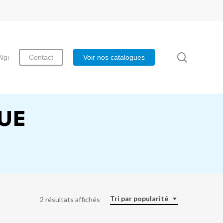
search
Algi
Contact
Voir nos catalogues
UE
Tri par popularité
2 résultats affichés