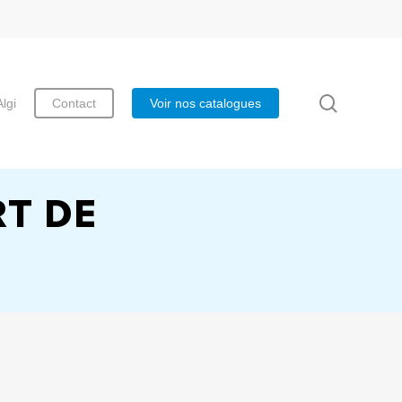
search
Algi
Contact
Voir nos catalogues
T DE