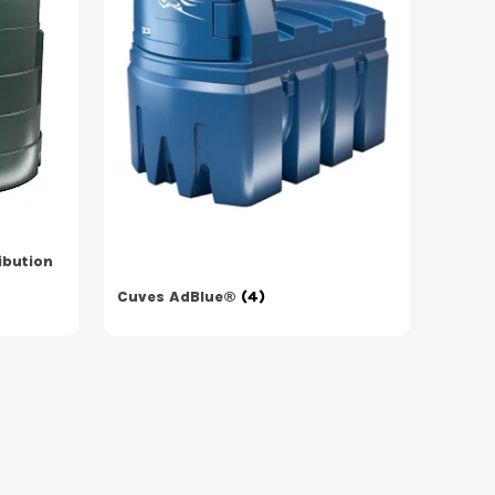
ibution
Cuves AdBlue®
(4)