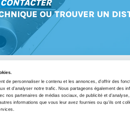
S
CONTACTER
CHNIQUE OU TROUVER UN DIS
okies.
avoir
t de personnaliser le contenu et les annonces, d'offrir des fonct
ux et d'analyser notre trafic. Nous partageons également des in
légales
 avec nos partenaires de médias sociaux, de publicité et d'analyse
de confidentialité
autres informations que vous leur avez fournies ou qu'ils ont col
ervices.