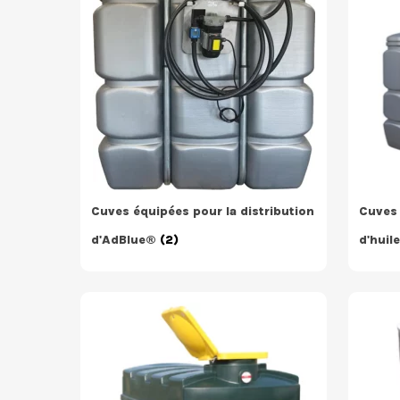
Cuves équipées pour la distribution
Cuves 
d'AdBlue®
(2)
d'huil