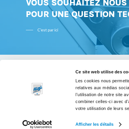
VOUS SOUHAITEZ NOU
POUR UNE QUESTION TE
C'est par ici
Ce site web utilise des co
Bon à s
Les cookies nous permetten
relatives aux médias socia
Mentions 
l'utilisation de notre site
Politique 
combiner celles-ci avec d'
votre utilisation de leurs s
Afficher les détails