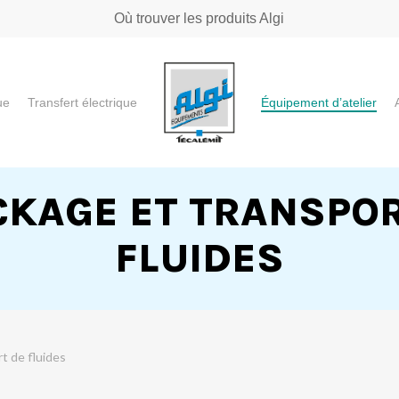
Où trouver les produits Algi
ue
Transfert électrique
Équipement d’atelier
e ou "ESC" pour fermer
CKAGE ET TRANSPOR
FLUIDES
t de fluides