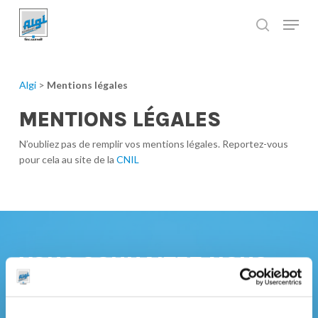
Skip
to
main
Close
content
Menu
Algi
>
Mentions légales
MENTIONS LÉGALES
N’oubliez pas de remplir vos mentions légales. Reportez-vous
pour cela au site de la
CNIL
VOUS SOUHAITEZ NOUS
CONTACTER