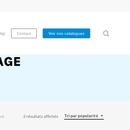
search
Algi
Contact
Voir nos catalogues
AGE
Tri par popularité
isé
2 résultats affichés