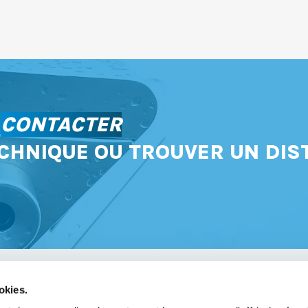
S
CONTACTER
CHNIQUE OU TROUVER UN DIS
okies.
avoir