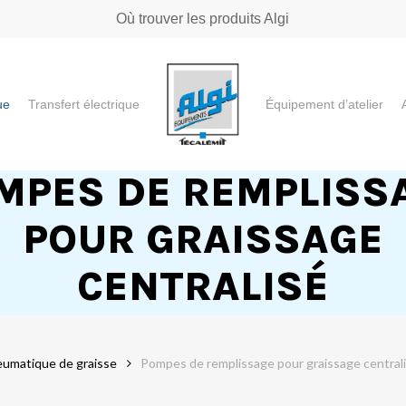
Où trouver les produits Algi
ue
Transfert électrique
Équipement d’atelier
e ou "ESC" pour fermer
MPES DE REMPLISS
POUR GRAISSAGE
CENTRALISÉ
eumatique de graisse
Pompes de remplissage pour graissage central