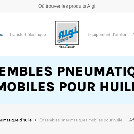
Où trouver les produits Algi
ue
Transfert électrique
Équipement d’atelier
e ou "ESC" pour fermer
EMBLES PNEUMATI
MOBILES POUR HUIL
eumatique d’huile
Ensembles pneumatiques mobiles pour huile
Af