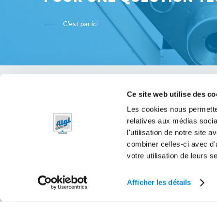
C'est par ici
Ce site web utilise des co
Bon à s
Les cookies nous permetten
relatives aux médias socia
Mentions 
l'utilisation de notre site
Politique 
combiner celles-ci avec d'
votre utilisation de leurs s
Afficher les détails
© 2026 Algi Equipements.
JETPULP - Agence Digital