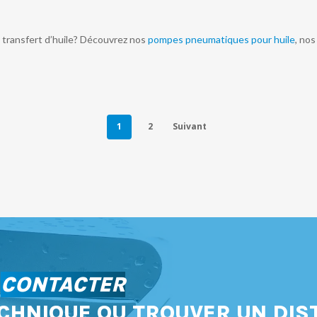
transfert d’huile? Découvrez nos
pompes pneumatiques pour huile
, no
1
2
Suivant
S
CONTACTER
CHNIQUE OU TROUVER UN DIS