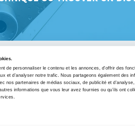
okies.
avoir
t de personnaliser le contenu et les annonces, d'offrir des fonct
ux et d'analyser notre trafic. Nous partageons également des in
légales
 avec nos partenaires de médias sociaux, de publicité et d'analyse
de confidentialité
autres informations que vous leur avez fournies ou qu'ils ont col
ervices.
e