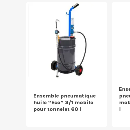
Ens
Ensemble pneumatique
pne
huile “Eco” 3/1 mobile
mob
pour tonnelet 60 l
l