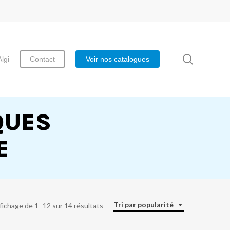
search
Algi
Contact
Voir nos catalogues
QUES
E
Tri par popularité
fichage de 1–12 sur 14 résultats