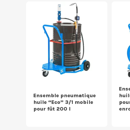
Ens
Ensemble pneumatique
huil
huile “Eco” 3/1 mobile
pour
pour fût 200 l
enr