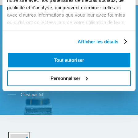
publicité et d'analyse, qui peuvent combiner celles-ci
avec d'autres informations que vous leur avez fournies
ou qu'ils ont collectées lors de votre utilisation de leurs
VOUS SOUHAITEZ NOUS
services.
CONTACTER
Afficher les détails
POUR UNE QUESTION
Tout autoriser
TECHNIQUE OU TROUVER
UN DISTRIBUTEUR
Personnaliser
C'est par ici