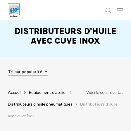
Skip
to
main
Close
content
Menu
DISTRIBUTEURS D'HUILE
AVEC CUVE INOX
Tri par popularité
Accueil
Equipement d’atelier
Voici le seul résultat
Distributeurs d’huile pneumatiques
Distributeurs d'huile
avec cuve inox