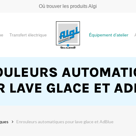
Où trouver les produits Algi
ue
Transfert électrique
Équipement d’atelier
e ou "ESC" pour fermer
OULEURS AUTOMATI
 LAVE GLACE ET A
iques
Enrouleurs automatiques pour lave glace et AdBlue