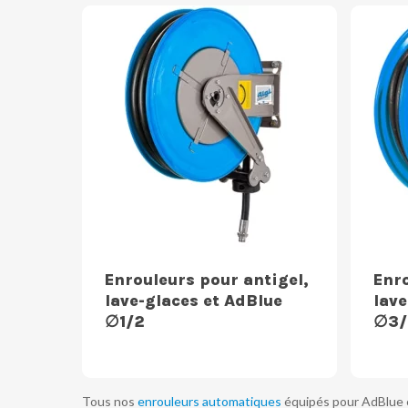
Enrouleurs pour antigel,
Enro
lave-glaces et AdBlue
lave
∅1/2
∅3/
Tous nos
enrouleurs automatiques
équipés pour AdBlue et