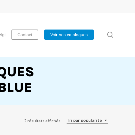
search
Algi
Contact
Voir nos catalogues
QUES
DBLUE
Tri par popularité
2 résultats affichés