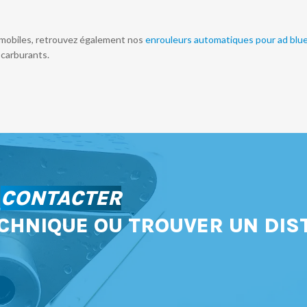
tomobiles, retrouvez également nos
enrouleurs automatiques pour ad blu
 carburants.
S
CONTACTER
CHNIQUE OU TROUVER UN DIS