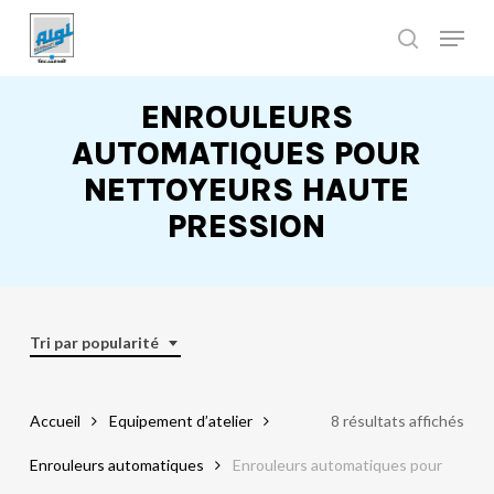
Skip
to
main
Close
content
Menu
ENROULEURS
AUTOMATIQUES POUR
NETTOYEURS HAUTE
PRESSION
Tri par popularité
Accueil
Equipement d’atelier
8 résultats affichés
Enrouleurs automatiques
Enrouleurs automatiques pour