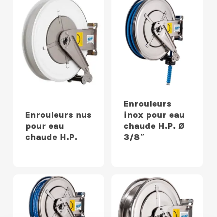
Enrouleurs
Enrouleurs nus
inox pour eau
pour eau
chaude H.P. Ø
chaude H.P.
3/8″