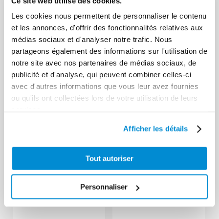
Ce site web utilise des cookies.
Les cookies nous permettent de personnaliser le contenu
et les annonces, d'offrir des fonctionnalités relatives aux
Raccord
médias sociaux et d'analyser notre trafic. Nous
tournant 1/2″
partageons également des informations sur l'utilisation de
Gaz pour
notre site avec nos partenaires de médias sociaux, de
Flexibles huile
enrouleur
publicité et d'analyse, qui peuvent combiner celles-ci
3/4″
huile
avec d'autres informations que vous leur avez fournies
ou qu'ils ont collectées lors de votre utilisation de leurs
services.
Afficher les détails
Tout autoriser
Personnaliser