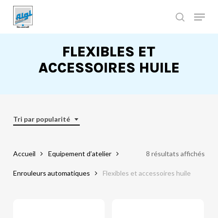
Skip
to
main
Close
content
Menu
FLEXIBLES ET
ACCESSOIRES HUILE
Tri par popularité
Accueil
Equipement d’atelier
8 résultats affichés
Enrouleurs automatiques
Flexibles et accessoires huile