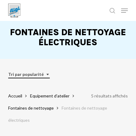
Skip
to
main
Close
content
Menu
FONTAINES DE NETTOYAGE
ÉLECTRIQUES
Tri par popularité
Accueil
Equipement d’atelier
5 résultats affichés
Fontaines de nettoyage
Fontaines de nettoyage
électriques