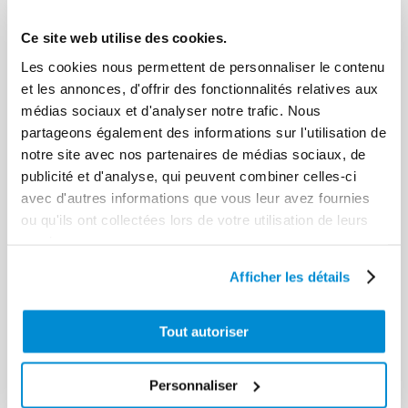
Ce site web utilise des cookies.
Les cookies nous permettent de personnaliser le contenu
et les annonces, d'offrir des fonctionnalités relatives aux
médias sociaux et d'analyser notre trafic. Nous
partageons également des informations sur l'utilisation de
notre site avec nos partenaires de médias sociaux, de
publicité et d'analyse, qui peuvent combiner celles-ci
avec d'autres informations que vous leur avez fournies
ou qu'ils ont collectées lors de votre utilisation de leurs
Fût de solvant
services.
205 litres
Afficher les détails
La
fontaine de nettoyage électrique
est une solution
Tout autoriser
efficace pour nettoyer, dégraisser et entretenir les pièces
mécaniques avant leur remontage ou leur maintenance. Elle
Personnaliser
trouve naturellement sa place dans les ateliers industriels, les
garages, les concessions, les exploitations agricoles ou encore