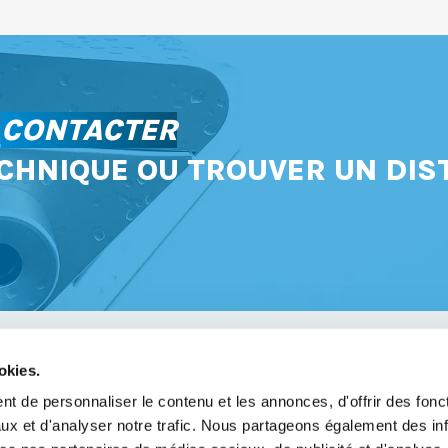
S
CONTACTER
CHNIQUE OU TROUVER UN DIS
okies.
avoir
t de personnaliser le contenu et les annonces, d'offrir des fonct
ux et d'analyser notre trafic. Nous partageons également des in
légales