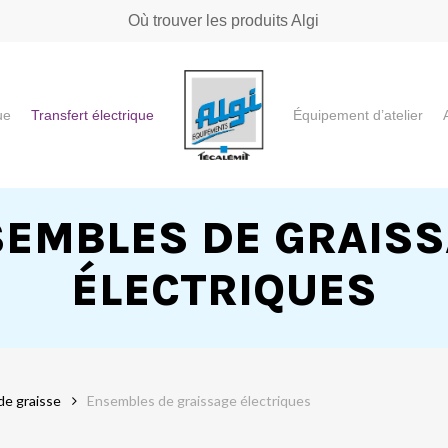
Où trouver les produits Algi
ue
Transfert électrique
Équipement d’atelier
e ou "ESC" pour fermer
EMBLES DE GRAIS
ÉLECTRIQUES
de graisse
Ensembles de graissage électriques