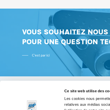
VOUS SOUHAITEZ NOU
POUR UNE QUESTION TE
C'est par ici
Ce site web utilise des co
Bon à s
Les cookies nous permetten
relatives aux médias socia
Mentions 