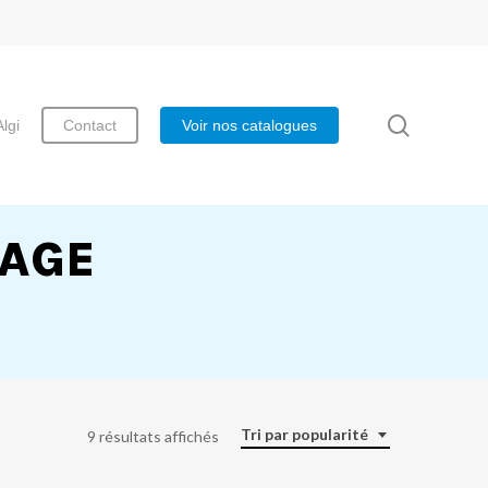
search
Algi
Contact
Voir nos catalogues
SAGE
Tri par popularité
9 résultats affichés