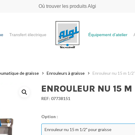
Où trouver les produits Algi
ue
Transfert électrique
Équipement d’atelier
e ou "ESC" pour fermer
eumatique de graisse
Enrouleurs à graisse
Enrouleur nu 15 m 1/2″
ENROULEUR NU 15 M 
REF:
07738151
Option :
Enrouleur nu 15 m 1/2" pour graisse