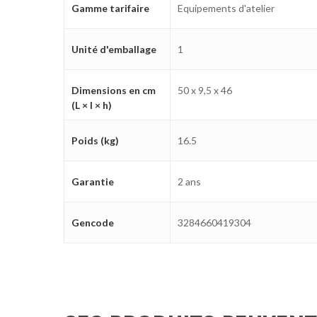
Gamme tarifaire
Equipements d'atelier
Unité d'emballage
1
Dimensions en cm
50 x 9,5 x 46
(L × l × h)
Poids (kg)
16.5
Garantie
2 ans
Gencode
3284660419304