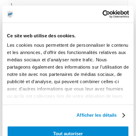
1
Dimensions en cm (L × l × h)
43,5 x 9,5 x 40
Poids (kg)
Ce site web utilise des cookies.
12.5000
Les cookies nous permettent de personnaliser le contenu
et les annonces, d'offrir des fonctionnalités relatives aux
Garantie
médias sociaux et d'analyser notre trafic. Nous
2 ans
partageons également des informations sur l'utilisation de
Gencode
notre site avec nos partenaires de médias sociaux, de
publicité et d'analyse, qui peuvent combiner celles-ci
3284660419298
avec d'autres informations que vous leur avez fournies
ou qu'ils ont collectées lors de votre utilisation de leurs
services.
CES PRODUITS PEUVENT VOUS
Afficher les détails
INTERESSER
Tout autoriser