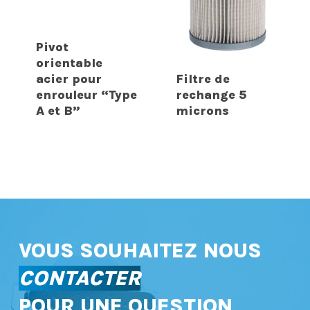
Pivot
orientable
acier pour
Filtre de
enrouleur “Type
rechange 5
A et B”
microns
VOUS SOUHAITEZ NOUS
CONTACTER
POUR UNE QUESTION