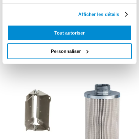
services.
Afficher les détails
Pivot
Tout autoriser
Flexible de
orientable
liaison
acier pour
enrouleur huile
enrouleur “Type
Personnaliser
1,5 m 1/2″ Gaz
D”