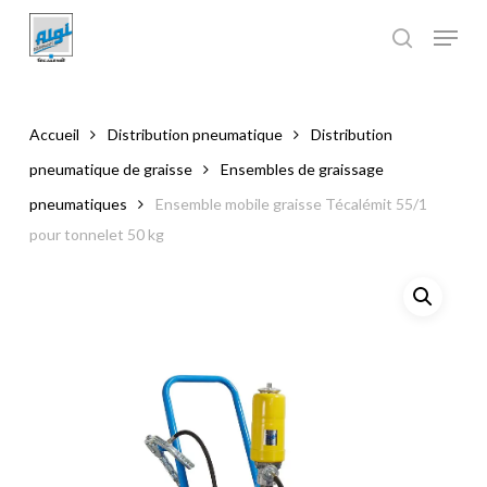
Skip
to
main
Close
content
Menu
Accueil
Distribution pneumatique
Distribution
pneumatique de graisse
Ensembles de graissage
pneumatiques
Ensemble mobile graisse Técalémit 55/1
pour tonnelet 50 kg