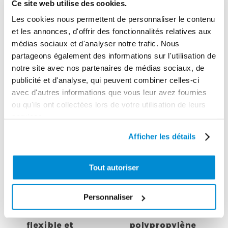
Ce site web utilise des cookies.
Les cookies nous permettent de personnaliser le contenu
et les annonces, d'offrir des fonctionnalités relatives aux
CES PRODUITS PEUVENT VOUS
médias sociaux et d'analyser notre trafic. Nous
INTERESSER
partageons également des informations sur l'utilisation de
notre site avec nos partenaires de médias sociaux, de
publicité et d'analyse, qui peuvent combiner celles-ci
avec d'autres informations que vous leur avez fournies
ou qu'ils ont collectées lors de votre utilisation de leurs
services.
Afficher les détails
Tout autoriser
Poignée de
Personnaliser
graissage 1/4″
avec embout
Pistolet manuel
flexible et
polypropylène