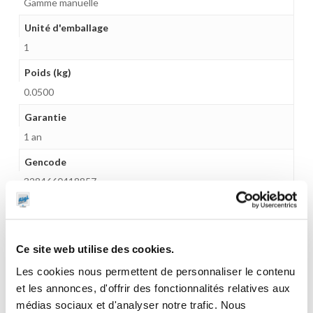
Gamme manuelle
Unité d'emballage
1
Poids (kg)
0.0500
Garantie
1 an
Gencode
3284660418857
Ce site web utilise des cookies.
CES PRODUITS PEUVENT VOUS
Les cookies nous permettent de personnaliser le contenu
INTERESSER
et les annonces, d'offrir des fonctionnalités relatives aux
médias sociaux et d'analyser notre trafic. Nous