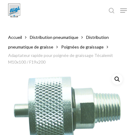
Skip
to
main
Close
content
Menu
Accueil
Distribution pneumatique
Distribution
pneumatique de graisse
Poignées de graissage
Adaptateur rapide pour poignée de graissage Técalemit
M10x100 / F19x200