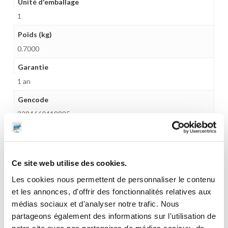
Unité d'emballage
1
Poids (kg)
0.7000
Garantie
1 an
Gencode
3284660418895
Ce site web utilise des cookies.
CES PRODUITS PEUVENT VOUS
Les cookies nous permettent de personnaliser le contenu
INTERESSER
et les annonces, d'offrir des fonctionnalités relatives aux
médias sociaux et d'analyser notre trafic. Nous
partageons également des informations sur l'utilisation de
notre site avec nos partenaires de médias sociaux, de