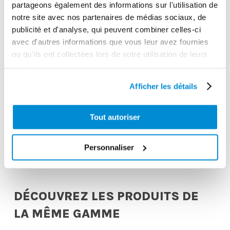
partageons également des informations sur l'utilisation de
notre site avec nos partenaires de médias sociaux, de
publicité et d'analyse, qui peuvent combiner celles-ci
avec d'autres informations que vous leur avez fournies
ou qu'ils ont collectées lors de votre utilisation de leurs
services.
Régulateur
Afficher les détails
Support
pression air
pompe/enrouleur
avec
Tout autoriser
pour cubitainer
manomètre et
IBC 1000 l
filtre 1/4″ Gaz
Personnaliser
DÉCOUVREZ LES PRODUITS DE
LA MÊME GAMME