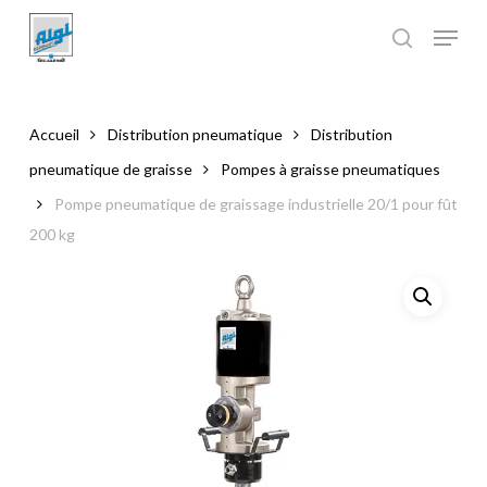
Skip
to
main
Close
content
Menu
Accueil
Distribution pneumatique
Distribution
pneumatique de graisse
Pompes à graisse pneumatiques
Pompe pneumatique de graissage industrielle 20/1 pour fût
200 kg