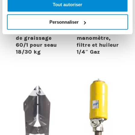
Tout autoriser
Régulateur
Personnaliser
Pompe
pression air
pneumatique
avec
de graissage
manomètre,
60/1 pour seau
filtre et huileur
18/30 kg
1/4″ Gaz