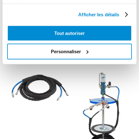
polypropylène
Tecalemit 55/1
services.
spécial AdBlue
pour fût 200 kg
Afficher les détails
Tout autoriser
DÉCOUVREZ LES PRODUITS DE
Personnaliser
LA MÊME GAMME