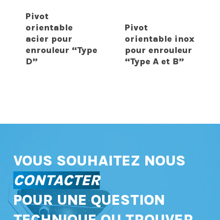
Pivot
orientable
Pivot
acier pour
orientable inox
enrouleur “Type
pour enrouleur
D”
“Type A et B”
VOUS SOUHAITEZ NOUS
CONTACTER
POUR UNE QUESTION
TECHNIQUE OU TROUVER