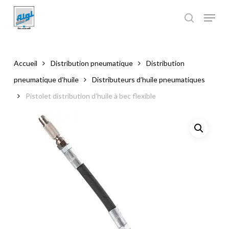
Skip
to
main
Close
content
Menu
Accueil
Distribution pneumatique
Distribution
pneumatique d’huile
Distributeurs d’huile pneumatiques
Pistolet distribution d’huile à bec flexible