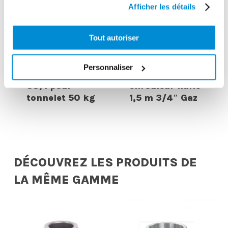
Afficher les détails
Tout autoriser
Pompe
pneumatique
Flexible de
Personnaliser
de graissage
liaison
60/1 pour
enrouleur huile
tonnelet 50 kg
1,5 m 3/4″ Gaz
DÉCOUVREZ LES PRODUITS DE
LA MÊME GAMME