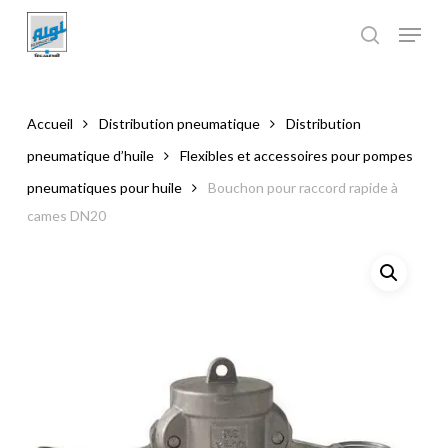
Skip
to
main
Close
content
Menu
Accueil
Distribution pneumatique
Distribution
pneumatique d’huile
Flexibles et accessoires pour pompes
pneumatiques pour huile
Bouchon pour raccord rapide à
cames DN20