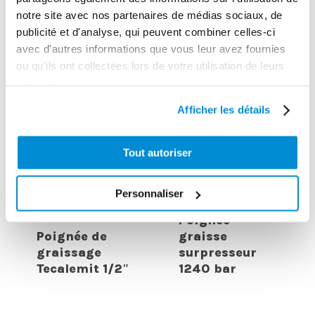
INTERESSER
notre site avec nos partenaires de médias sociaux, de
publicité et d'analyse, qui peuvent combiner celles-ci
avec d'autres informations que vous leur avez fournies
ou qu'ils ont collectées lors de votre utilisation de leurs
services.
Afficher les détails
Tout autoriser
Personnaliser
Poignée
Poignée de
graisse
graissage
surpresseur
Tecalemit 1/2″
1240 bar