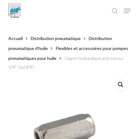
Skip
to
main
Close
content
Menu
Accueil
Distribution pneumatique
Distribution
pneumatique d’huile
Flexibles et accessoires pour pompes
pneumatiques pour huile
Clapet hydraulique anti-retour
1/4″ Gaz (F/F)