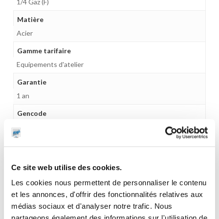
1/4 Gaz (F)
Matière
Acier
Gamme tarifaire
Equipements d'atelier
Garantie
1 an
Gencode
3284660415580
Poids
0,1 kg
Ce site web utilise des cookies.
Les cookies nous permettent de personnaliser le contenu
et les annonces, d'offrir des fonctionnalités relatives aux
médias sociaux et d'analyser notre trafic. Nous
CES PRODUITS PEUVENT VOUS
partageons également des informations sur l'utilisation de