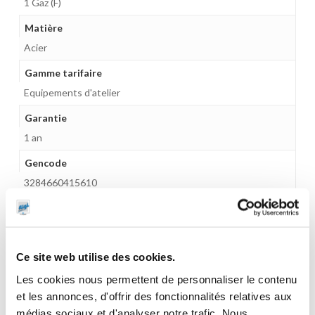
1 Gaz (F)
Matière
Acier
Gamme tarifaire
Equipements d'atelier
Garantie
1 an
Gencode
3284660415610
Poids
0,7 kg
Ce site web utilise des cookies.
Les cookies nous permettent de personnaliser le contenu
et les annonces, d'offrir des fonctionnalités relatives aux
CES PRODUITS PEUVENT VOUS
médias sociaux et d'analyser notre trafic. Nous