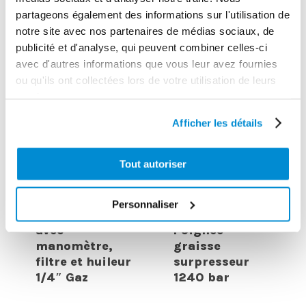
INTERESSER
partageons également des informations sur l'utilisation de
notre site avec nos partenaires de médias sociaux, de
publicité et d'analyse, qui peuvent combiner celles-ci
avec d'autres informations que vous leur avez fournies
ou qu'ils ont collectées lors de votre utilisation de leurs
services.
Afficher les détails
Tout autoriser
Régulateur
Personnaliser
pression air
avec
Poignée
manomètre,
graisse
filtre et huileur
surpresseur
1/4″ Gaz
1240 bar