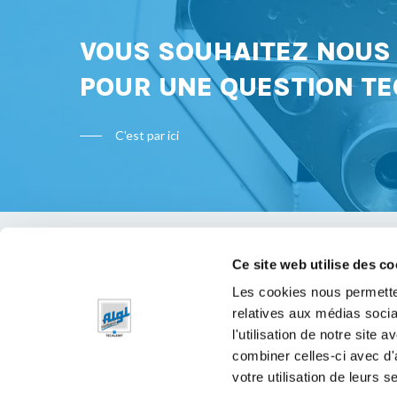
VOUS SOUHAITEZ NOU
POUR UNE QUESTION TE
C'est par ici
Ce site web utilise des co
Bon à s
Les cookies nous permetten
relatives aux médias socia
Mentions 
l'utilisation de notre site
Politique 
combiner celles-ci avec d'
votre utilisation de leurs s