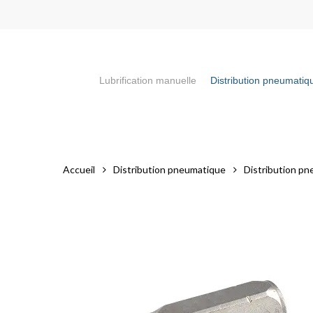
Skip
to
main
content
Lubrification manuelle
Distribution pneumatiq
Appuyez sur la touche "Entrée" pour faire votre recherch
Accueil
Distribution pneumatique
Distribution pn