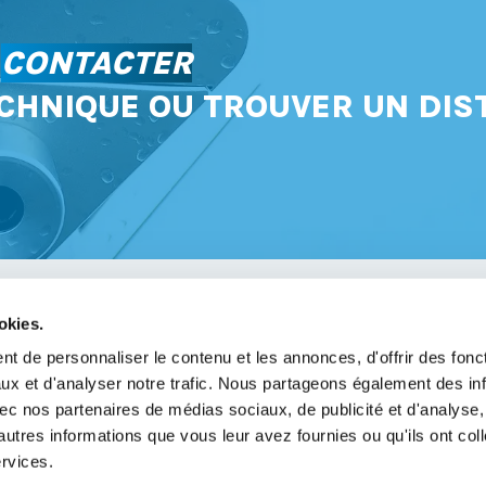
S
CONTACTER
CHNIQUE OU TROUVER UN DIS
okies.
avoir
t de personnaliser le contenu et les annonces, d'offrir des fonct
ux et d'analyser notre trafic. Nous partageons également des in
légales
 avec nos partenaires de médias sociaux, de publicité et d'analyse
de confidentialité
autres informations que vous leur avez fournies ou qu'ils ont col
ervices.