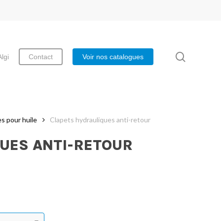
search
Algi
Contact
Voir nos catalogues
s pour huile
Clapets hydrauliques anti-retour
UES ANTI-RETOUR