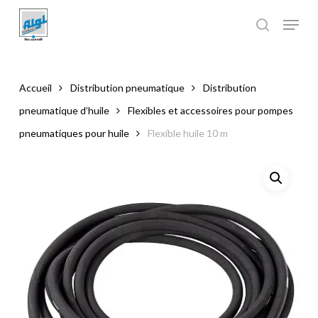
Skip
to
main
Close
content
Menu
Accueil
Distribution pneumatique
Distribution
pneumatique d’huile
Flexibles et accessoires pour pompes
pneumatiques pour huile
Flexible huile 10 m