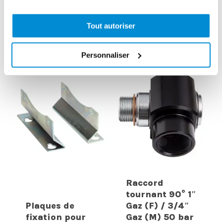
Filtre de
orientable pour
rechange 5
enrouleur 15 m
Tout autoriser
microns
special AdBlue
Personnaliser
Raccord
tournant 90° 1″
Plaques de
Gaz (F) / 3/4″
fixation pour
Gaz (M) 50 bar