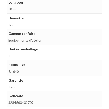
Longueur
18 m
Diamètre
1/2"
Gamme tarifaire
Equipements d'atelier
Unité d'emballage
1
Poids (kg)
6.1640
Garantie
1 an
Gencode
3284660403709