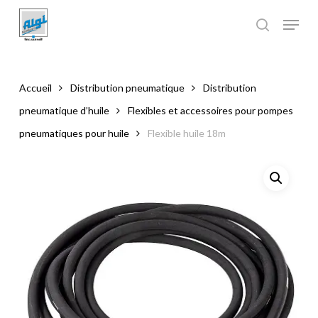
Skip
to
main
Close
content
Menu
Accueil
Distribution pneumatique
Distribution
pneumatique d’huile
Flexibles et accessoires pour pompes
pneumatiques pour huile
Flexible huile 18m