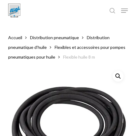
Skip
to
main
Close
content
Menu
Accueil
Distribution pneumatique
Distribution
pneumatique d’huile
Flexibles et accessoires pour pompes
pneumatiques pour huile
Flexible huile 8 m