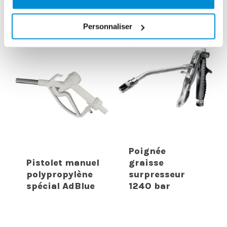
carrossé
A et B”
Personnaliser
Poignée
Pistolet manuel
graisse
polypropylène
surpresseur
spécial AdBlue
1240 bar