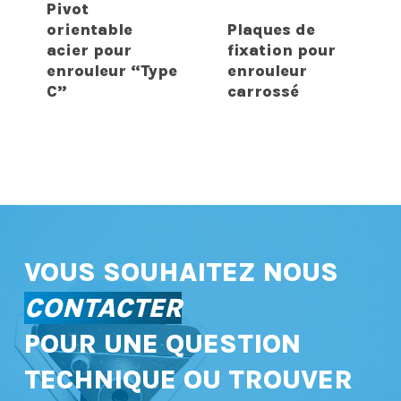
Pivot
orientable
Plaques de
acier pour
fixation pour
enrouleur “Type
enrouleur
C”
carrossé
VOUS SOUHAITEZ NOUS
CONTACTER
POUR UNE QUESTION
TECHNIQUE OU TROUVER