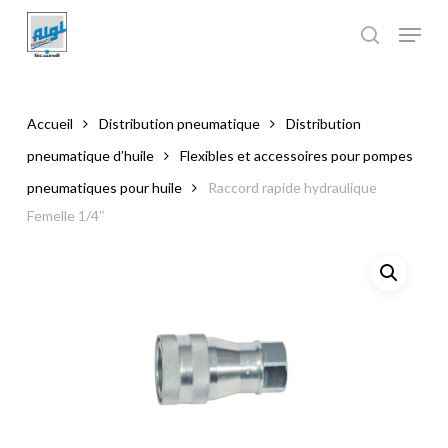
Skip
to
main
Close
content
Menu
Accueil
Distribution pneumatique
Distribution
pneumatique d’huile
Flexibles et accessoires pour pompes
pneumatiques pour huile
Raccord rapide hydraulique
Femelle 1/4″