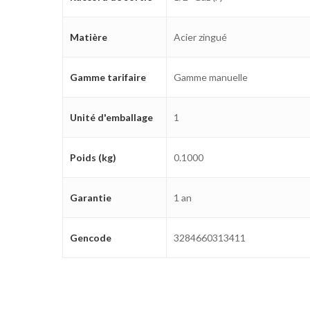
Matière
Acier zingué
Gamme tarifaire
Gamme manuelle
Unité d'emballage
1
Poids (kg)
0.1000
Garantie
1 an
Gencode
3284660313411