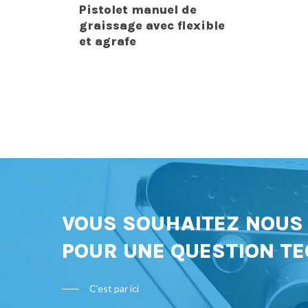
Pistolet manuel de
graissage avec flexible
et agrafe
VOUS SOUHAITEZ NOU
POUR UNE QUESTION TE
C'est par ici