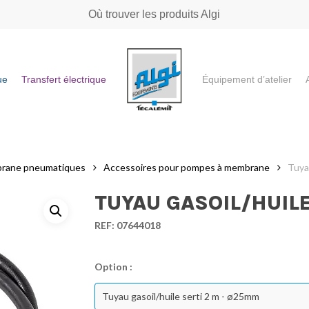
Où trouver les produits Algi
ue
Transfert électrique
Équipement d’atelier
e ou "ESC" pour fermer
rane pneumatiques
Accessoires pour pompes à membrane
Tuya
TUYAU GASOIL/HUILE
REF:
07644018
Option :
Tuyau gasoil/huile serti 2 m - ø25mm