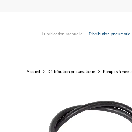
Skip
to
main
content
Lubrification manuelle
Distribution pneumatiq
Appuyez sur la touche "Entrée" pour faire votre recherch
Accueil
Distribution pneumatique
Pompes à memb