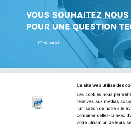
VOUS SOUHAITEZ NOU
POUR UNE QUESTION TE
C'est par ici
Ce site web utilise des co
Bon à s
Les cookies nous permetten
relatives aux médias socia
Mentions 
l'utilisation de notre site
Politique 
combiner celles-ci avec d'
votre utilisation de leurs s