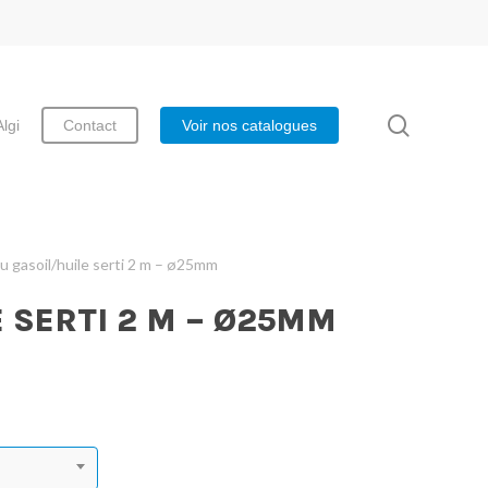
search
Algi
Contact
Voir nos catalogues
u gasoil/huile serti 2 m – ø25mm
 SERTI 2 M – Ø25MM