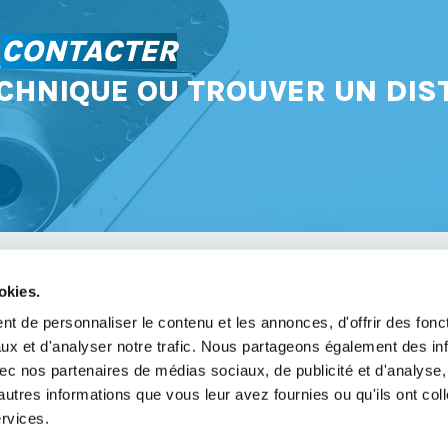
S
CONTACTER
CHNIQUE OU TROUVER UN DIS
okies.
avoir
t de personnaliser le contenu et les annonces, d'offrir des fonct
ux et d'analyser notre trafic. Nous partageons également des in
légales
 avec nos partenaires de médias sociaux, de publicité et d'analyse
de confidentialité
autres informations que vous leur avez fournies ou qu'ils ont col
ervices.