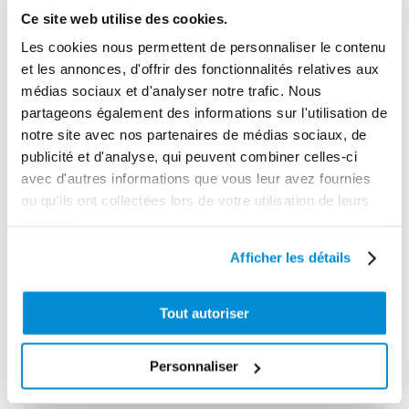
Joints
Ce site web utilise des cookies.
Polyuréthane
Les cookies nous permettent de personnaliser le contenu
Longueur de canne
et les annonces, d'offrir des fonctionnalités relatives aux
médias sociaux et d'analyser notre trafic. Nous
N.A.
partageons également des informations sur l'utilisation de
Diamètre
notre site avec nos partenaires de médias sociaux, de
30 mm
publicité et d'analyse, qui peuvent combiner celles-ci
avec d'autres informations que vous leur avez fournies
Gamme tarifaire
ou qu'ils ont collectées lors de votre utilisation de leurs
Equipements d'atelier
services.
Unité d'emballage
Afficher les détails
1
Poids (kg)
Tout autoriser
4.9000
Garantie
Personnaliser
Pompe garantie 5 ans si équipée d'un FRL