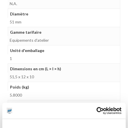
N.A.
Diamètre
51 mm
Gamme tarifaire
Equipements d'atelier
Unité d'emballage
1
Dimensions en cm (L × l × h)
51,5 x 12 x 10
Poids (kg)
5.8000
Garantie
Pompe garantie 5 ans si équipée d'un FRL
Gencode