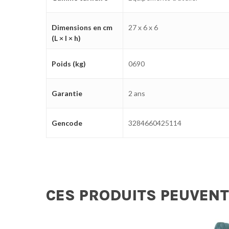
Dimensions en cm
27 x 6 x 6
(L × l × h)
Poids (kg)
0690
Garantie
2 ans
Gencode
3284660425114
CES PRODUITS PEUVENT