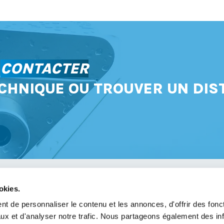
S
CONTACTER
CHNIQUE OU TROUVER UN DIS
okies.
avoir
t de personnaliser le contenu et les annonces, d'offrir des fonct
ux et d'analyser notre trafic. Nous partageons également des in
légales