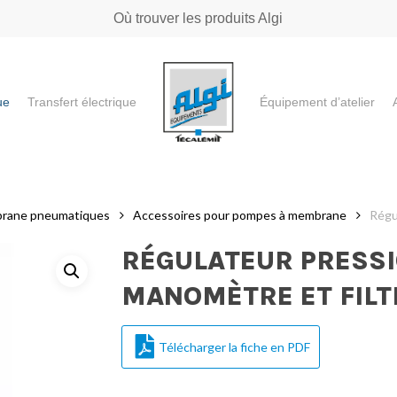
Où trouver les produits Algi
ue
Transfert électrique
Équipement d’atelier
e ou "ESC" pour fermer
rane pneumatiques
Accessoires pour pompes à membrane
Régu
RÉGULATEUR PRESSI
MANOMÈTRE ET FILT
Télécharger la fiche en PDF