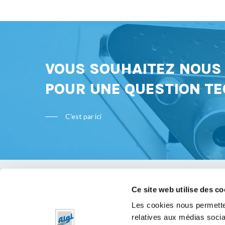
VOUS SOUHAITEZ NOU
POUR UNE QUESTION TE
C'est par ici
Ce site web utilise des co
Bon à s
Les cookies nous permetten
relatives aux médias socia
Mentions 