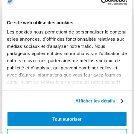
Taille max des particules
3,5 mm
Ce site web utilise des cookies.
Longueur max distribution
Les cookies nous permettent de personnaliser le contenu
80 m
et les annonces, d'offrir des fonctionnalités relatives aux
Gamme tarifaire
médias sociaux et d'analyser notre trafic. Nous
Equipements d'atelier
partageons également des informations sur l'utilisation de
notre site avec nos partenaires de médias sociaux, de
Garantie
publicité et d'analyse, qui peuvent combiner celles-ci
2 ans
avec d'autres informations que vous leur avez fournies
ou qu'ils ont collectées lors de votre utilisation de leurs
Gencode
services.
3284660415900
Afficher les détails
Tout autoriser
CES PRODUITS PEUVENT VOUS