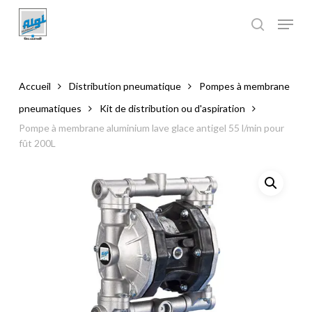
Skip
to
main
Close
content
Menu
Accueil
Distribution pneumatique
Pompes à membrane
pneumatiques
Kit de distribution ou d'aspiration
Pompe à membrane aluminium lave glace antigel 55 l/min pour
fût 200L