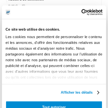
3/4" Gaz (F)
Raccord entrée d'air
3/8" Gaz (F)
Ce site web utilise des cookies.
Taille max des particules
Les cookies nous permettent de personnaliser le contenu
4 mm
et les annonces, d'offrir des fonctionnalités relatives aux
Longueur max distribution
médias sociaux et d'analyser notre trafic. Nous
80 m
partageons également des informations sur l'utilisation de
notre site avec nos partenaires de médias sociaux, de
Gamme tarifaire
publicité et d'analyse, qui peuvent combiner celles-ci
Equipements d'atelier
avec d'autres informations que vous leur avez fournies
Garantie
ou qu'ils ont collectées lors de votre utilisation de leurs
services.
2 ans
Gencode
Afficher les détails
3284660415733
Tout autoriser