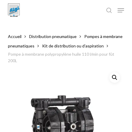
Skip
to
main
Close
content
Menu
Accueil
Distribution pneumatique
Pompes à membrane
pneumatiques
Kit de distribution ou d'aspiration
Pompe à membrane polypropylène huile 110 l/min pour fût
200L