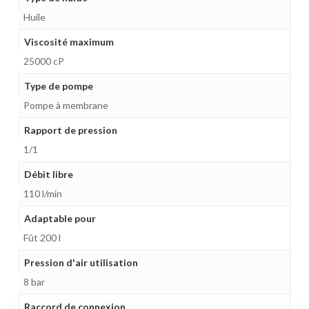
Huile
Viscosité maximum
25000 cP
Type de pompe
Pompe à membrane
Rapport de pression
1/1
Débit libre
110 l/min
Adaptable pour
Fût 200 l
Pression d'air utilisation
8 bar
Raccord de connexion