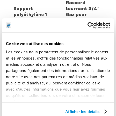
Raccord
Support
tournant 3/4″
polyéthylène 1
Gaz pour
fût horizontal
enrouleur huile
Ce site web utilise des cookies.
Les cookies nous permettent de personnaliser le contenu
et les annonces, d'offrir des fonctionnalités relatives aux
médias sociaux et d'analyser notre trafic. Nous
partageons également des informations sur l'utilisation de
notre site avec nos partenaires de médias sociaux, de
publicité et d'analyse, qui peuvent combiner celles-ci
avec d'autres informations que vous leur avez fournies
ou qu'ils ont collectées lors de votre utilisation de leurs
Enrouleur
Flexible de
services.
gasoil 10 m
liaison
Afficher les détails
pre-monté pour
enrouleur huile