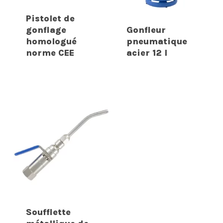
Pistolet de
gonflage
Gonfleur
homologué
pneumatique
norme CEE
acier 12 l
Soufflette