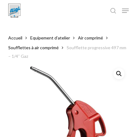
Skip
to
main
Close
content
Menu
Accueil
Equipement d’atelier
Air comprimé
Soufflettes à air comprimé
Soufflette progressive 497 mm
– 1/4″ Gaz