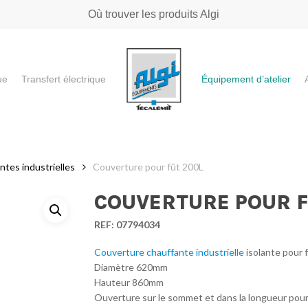
Où trouver les produits Algi
ue
Transfert électrique
Équipement d’atelier
e ou "ESC" pour fermer
tes industrielle​s
Couverture pour fût 200L
COUVERTURE POUR F
REF:
07794034
Couverture chauffante industrielle
isolante pour 
Diamètre 620mm
Hauteur 860mm
Ouverture sur le sommet et dans la longueur pour u