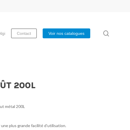
search
Algi
Contact
Voir nos catalogues
ÛT 200L
fut métal 200L
ne plus grande facilité d’utilisation.