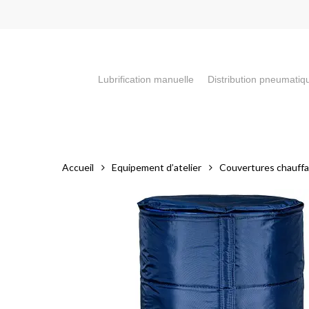
Skip
to
main
content
Lubrification manuelle
Distribution pneumatiq
Appuyez sur la touche "Entrée" pour faire votre recherch
Accueil
Equipement d’atelier
Couvertures chauffan