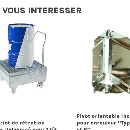
 VOUS INTERESSER
Pivot orientable in
riot de rétention
pour enrouleur “Typ
er galvanisé pour 1 fût
et B”