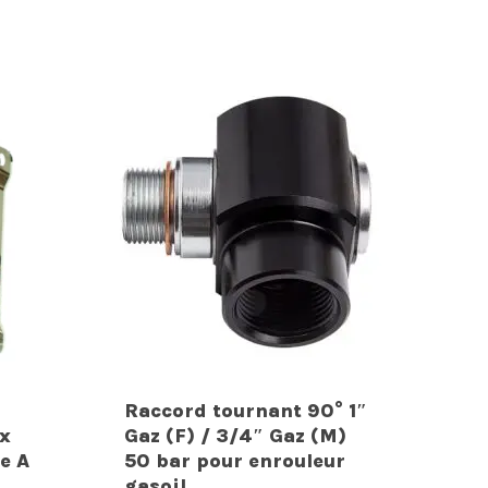
Raccord tournant 90° 1″
ox
Gaz (F) / 3/4″ Gaz (M)
e A
50 bar pour enrouleur
gasoil