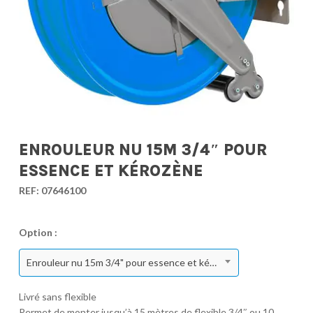
ENROULEUR NU 15M 3/4″ POUR
ESSENCE ET KÉROZÈNE
REF:
07646100
Option :
Enrouleur nu 15m 3/4" pour essence et kérozène
Livré sans flexible
Permet de monter jusqu’à 15 mètres de flexible 3/4″ ou 10