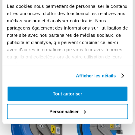
Les cookies nous permettent de personnaliser le contenu
37.0000
et les annonces, d'offrir des fonctionnalités relatives aux
Garantie
médias sociaux et d'analyser notre trafic. Nous
2 ans
partageons également des informations sur l'utilisation de
notre site avec nos partenaires de médias sociaux, de
Gencode
publicité et d'analyse, qui peuvent combiner celles-ci
3284660418499
avec d'autres informations que vous leur avez fournies
ou qu'ils ont collectées lors de votre utilisation de leurs
services.
Afficher les détails
CES PRODUITS PEUVENT VOUS
INTERESSER
Tout autoriser
Personnaliser