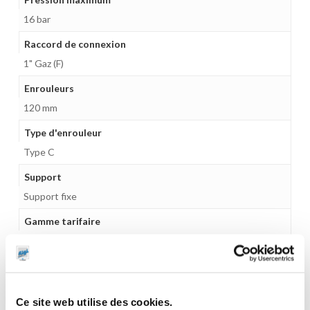
16 bar
Raccord de connexion
1" Gaz (F)
Enrouleurs
120 mm
Type d'enrouleur
Type C
Support
Support fixe
Gamme tarifaire
Equipements d'atelier
Dimensions en cm (L × l × h)
60 x 12 x 55
Ce site web utilise des cookies.
Poids (kg)