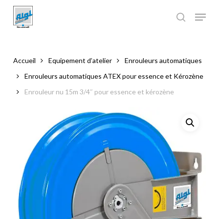
Skip
to
main
Close
content
Menu
Accueil
Equipement d’atelier
Enrouleurs automatiques
Enrouleurs automatiques ATEX pour essence et Kérozène
Enrouleur nu 15m 3/4″ pour essence et kérozène