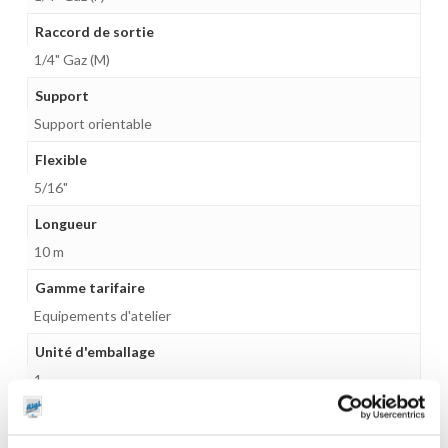
Raccord de sortie
1/4" Gaz (M)
Support
Support orientable
Flexible
5/16"
Longueur
10 m
Gamme tarifaire
Equipements d'atelier
Unité d'emballage
1
Dimensions en cm (L × l × h)
38,2 x 11,7 x 30