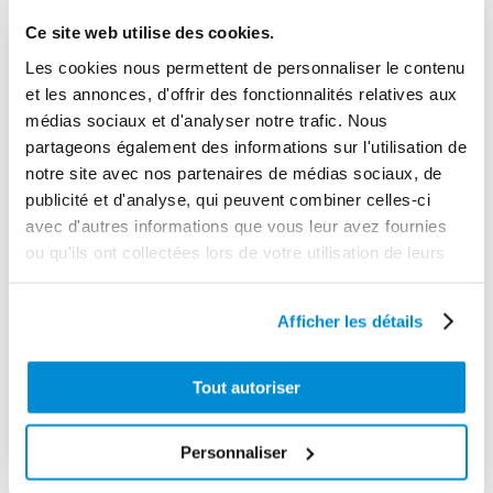
Ce site web utilise des cookies.
Poids (kg)
11.7000
Les cookies nous permettent de personnaliser le contenu
et les annonces, d'offrir des fonctionnalités relatives aux
Garantie
médias sociaux et d'analyser notre trafic. Nous
2 ans
partageons également des informations sur l'utilisation de
notre site avec nos partenaires de médias sociaux, de
Gencode
publicité et d'analyse, qui peuvent combiner celles-ci
3284660403976
avec d'autres informations que vous leur avez fournies
ou qu'ils ont collectées lors de votre utilisation de leurs
services.
Afficher les détails
CES PRODUITS PEUVENT VOUS
INTERESSER
Tout autoriser
Personnaliser