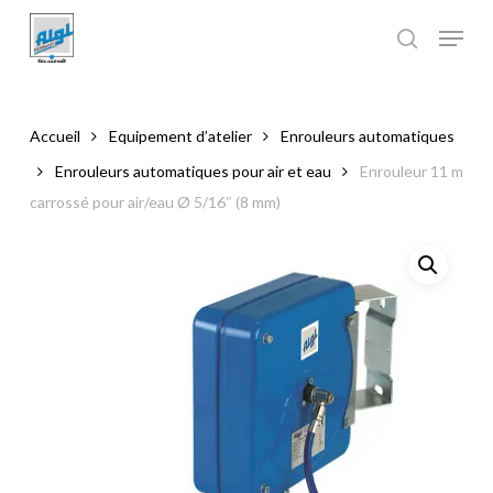
Skip
to
main
Close
content
Menu
Accueil
Equipement d’atelier
Enrouleurs automatiques
Enrouleurs automatiques pour air et eau
Enrouleur 11 m
carrossé pour air/eau Ø 5/16″ (8 mm)