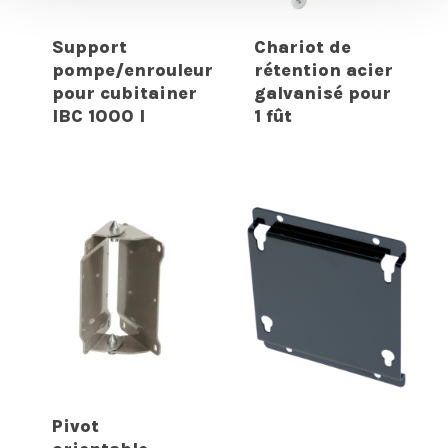
Support
Chariot de
pompe/enrouleur
rétention acier
pour cubitainer
galvanisé pour
IBC 1000 l
1 fût
Pivot