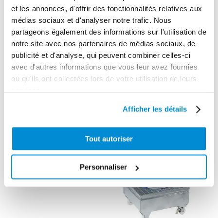
2 ans
et les annonces, d'offrir des fonctionnalités relatives aux
médias sociaux et d'analyser notre trafic. Nous
Gencode
partageons également des informations sur l'utilisation de
3284660422311
notre site avec nos partenaires de médias sociaux, de
publicité et d'analyse, qui peuvent combiner celles-ci
avec d'autres informations que vous leur avez fournies
ou qu'ils ont collectées lors de votre utilisation de leurs
services.
CES PRODUITS PEUVENT VOUS
INTERESSER
Afficher les détails
Tout autoriser
Personnaliser