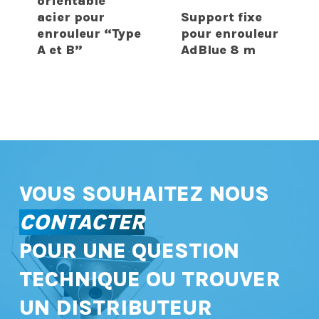
orientable
acier pour
Support fixe
enrouleur “Type
pour enrouleur
A et B”
AdBlue 8 m
VOUS SOUHAITEZ NOUS
CONTACTER
POUR UNE QUESTION
TECHNIQUE OU TROUVER
UN DISTRIBUTEUR