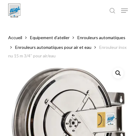
Skip
to
main
Close
content
Menu
Accueil
Equipement d’atelier
Enrouleurs automatiques
Enrouleurs automatiques pour air et eau
Enrouleur inox
nu 15 m 3/4″ pour air/eau