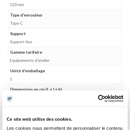
120 mm
Type d'enrouleur
Type C
Support
Support fixe
Gamme tarifaire
Equipements d'atelier
Unité d'emballage
1
Dimensions en cm (L × l × h)
60 x 12 x 59
Poids (kg)
22.0000
Ce site web utilise des cookies.
Garantie
Les cookies nous permettent de personnaliser le contenu