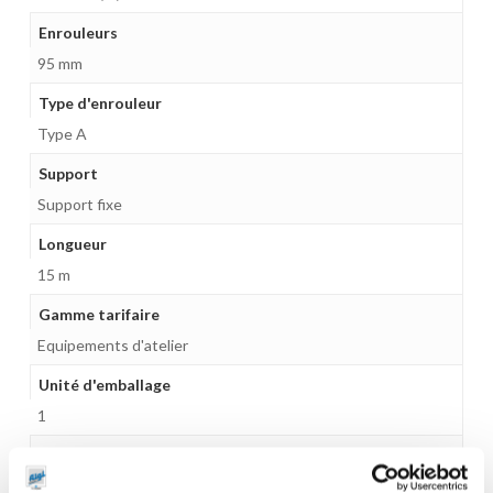
Enrouleurs
95 mm
Type d'enrouleur
Type A
Support
Support fixe
Longueur
15 m
Gamme tarifaire
Equipements d'atelier
Unité d'emballage
1
Dimensions en cm (L × l × h)
43,5 x 9,5 x 40