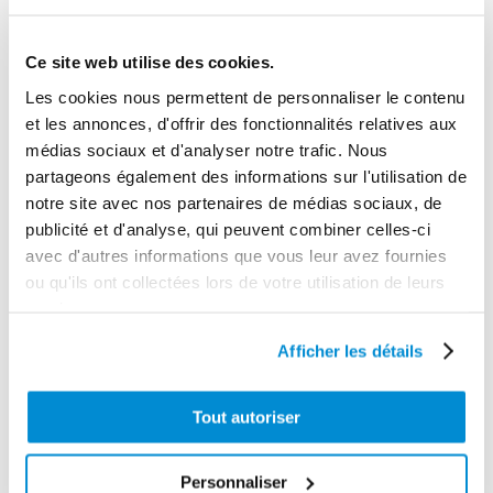
Poids (kg)
Ce site web utilise des cookies.
20.0000
Les cookies nous permettent de personnaliser le contenu
Garantie
et les annonces, d'offrir des fonctionnalités relatives aux
2 ans
médias sociaux et d'analyser notre trafic. Nous
Gencode
partageons également des informations sur l'utilisation de
notre site avec nos partenaires de médias sociaux, de
3284660408391
publicité et d'analyse, qui peuvent combiner celles-ci
avec d'autres informations que vous leur avez fournies
ou qu'ils ont collectées lors de votre utilisation de leurs
services.
CES PRODUITS PEUVENT VOUS
Afficher les détails
INTERESSER
Tout autoriser
Personnaliser