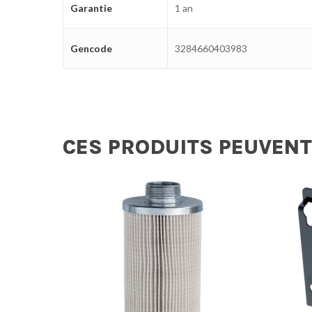
Garantie
1 an
Gencode
3284660403983
CES PRODUITS PEUVENT