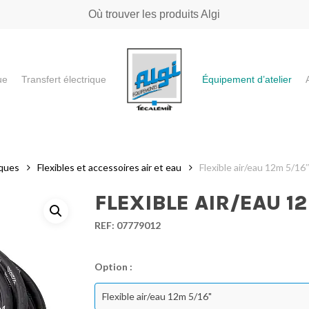
Où trouver les produits Algi
ue
Transfert électrique
Équipement d’atelier
e ou "ESC" pour fermer
iques
Flexibles et accessoires air et eau
Flexible air/eau 12m 5/16
FLEXIBLE AIR/EAU 12
REF:
07779012
Option :
Flexible air/eau 12m 5/16"