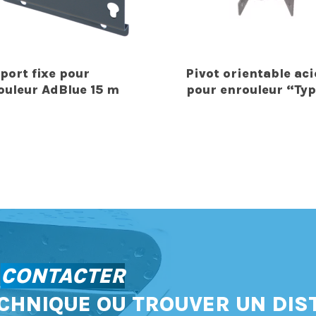
port fixe pour
Pivot orientable aci
ouleur AdBlue 15 m
pour enrouleur “Ty
S
CONTACTER
CHNIQUE OU TROUVER UN DIS