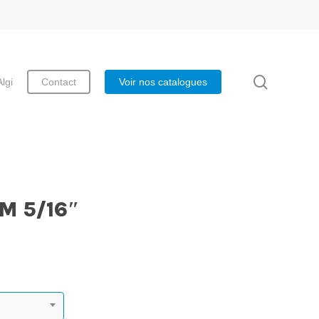
search
Algi
Contact
Voir nos catalogues
″
M 5/16″